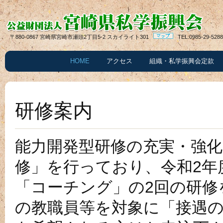
〒880-0867 宮崎県宮崎市瀬頭2丁目5-2 スカイライト301
TEL:0985-29-5288
HOME
アクセス
組織・私学振興会定款
研修案内
能力開発型研修の充実・強
修」を行っており、令和2年
「コーチング」の2回の研修
の教職員等を対象に「接遇