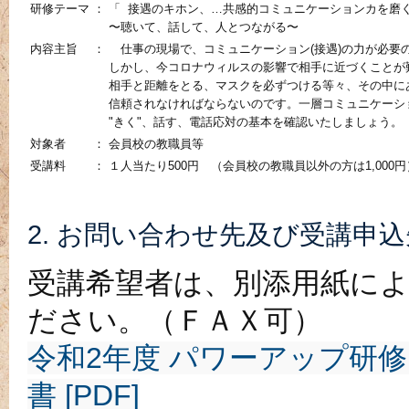
研修テーマ
：
「 接遇のキホン、…共感的コミュニケーションカを磨く
〜聴いて、話して、人とつながる〜
内容主旨
：
仕事の現場で、コミュニケーション(接遇)の力が必要
しかし、今コロナウィルスの影響で相手に近づくことが
相手と距離をとる、マスクを必ずつける等々、その中に
信頼されなければならないのです。一層コミュニケーシ
"きく"、話す、電話応対の基本を確認いたしましょう。
対象者
：
会員校の教職員等
受講料
：
１人当たり500円 （会員校の教職員以外の方は1,000円
2. お問い合わせ先及び受講申込
受講希望者は、別添用紙によ
ださい。（ＦＡＸ可）
令和2年度 パワーアップ研
書 [PDF]