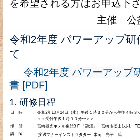
を希望される方はお申込下
主催 
令和2年度 パワーアップ
て
令和2年度 パワーアップ
書 [PDF]
1. 研修日程
日 時
：
令和2年10月14日（水）午後１時３０分から午後４時３
＜＜受付午後１時００分〜＞＞
場 所
：
宮崎観光ホテル東館3 F 「碧燿」 宮崎市松山1-1-1 TEL 09
講 師
：
接遇マナーインストラタター
米岡 光子 氏